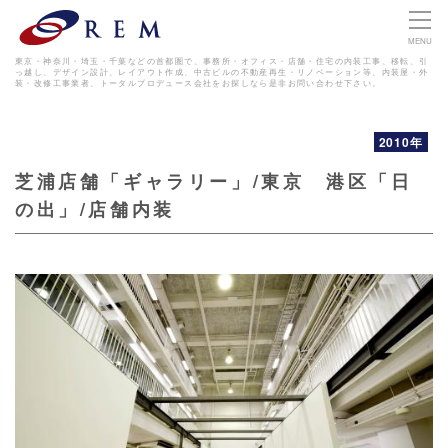
MENU
東京・神奈川・埼玉・千葉などの首都圏で、事務所・オフィス・店舗・住宅の内装工事、移転、引
っ越し、デザイン設計、レイアウト作成、
中古ビルの不動産再生・リノベーション等、内装屋・外
装・改修工事業者、トータルプロデュース会社をお探しなら是非お問い合わせ下さい。
2010年
芝浦店舗「ギャラリー」/東京 港区「日
の出」/店舗内装