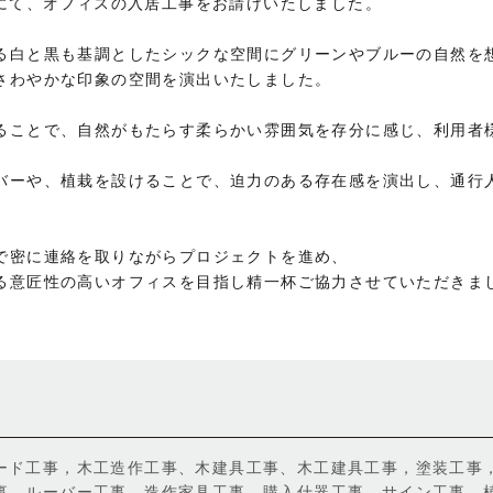
ルにて、オフィスの入居工事をお請けいたしました。
る白と黒も基調としたシックな空間にグリーンやブルーの自然を
さわやかな印象の空間を演出いたしました。
ることで、自然がもたらす柔らかい雰囲気を存分に感じ、利用者
バーや、植栽を設けることで、迫力のある存在感を演出し、通行
で密に連絡を取りながらプロジェクトを進め、
る意匠性の高いオフィスを目指し精一杯ご協力させていただきま
ード工事，木工造作工事、木建具工事、木工建具工事，塗装工事
事，ルーバー工事，造作家具工事，購入什器工事，サイン工事，