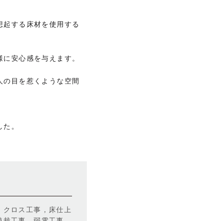
想起する床材を使用する
様に安心感を与えます。
人の
目を惹くような空間
した。
，クロス工事，床仕上
植栽工事，弱電工事