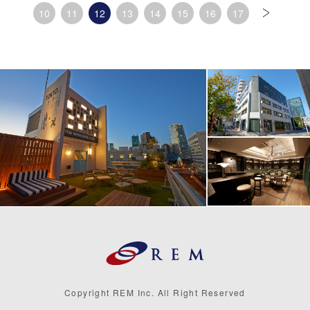
10
11
12
13
14
15
16
17
Copyright REM Inc. All Right Reserved