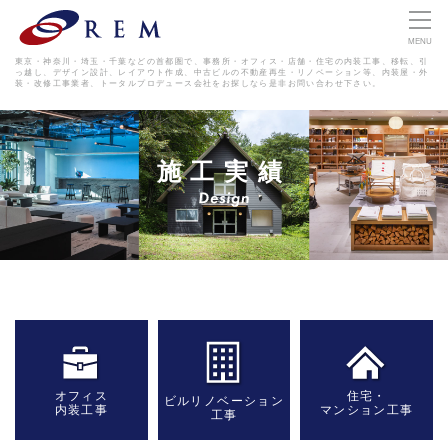
MENU
東京・神奈川・埼玉・千葉などの首都圏で、事務所・オフィス・店舗・住宅の内装工事、移転、引
っ越し、デザイン設計、レイアウト作成、
中古ビルの不動産再生・リノベーション等、内装屋・外
装・改修工事業者、トータルプロデュース会社をお探しなら是非お問い合わせ下さい。
施工実績
オフィス
住宅・
ビルリノベーション
内装工事
マンション工事
工事