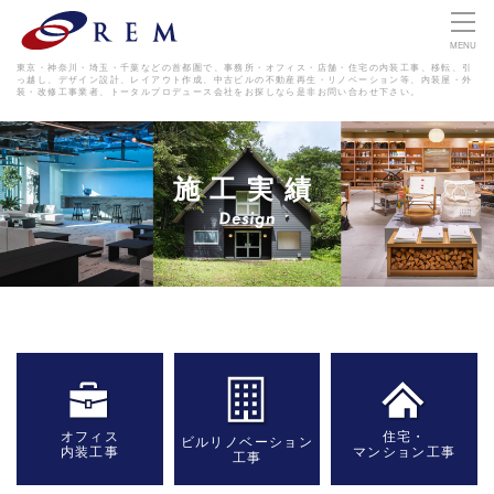
MENU
東京・神奈川・埼玉・千葉などの首都圏で、事務所・オフィス・店舗・住宅の内装工事、移転、引
っ越し、デザイン設計、レイアウト作成、
中古ビルの不動産再生・リノベーション等、内装屋・外
装・改修工事業者、トータルプロデュース会社をお探しなら是非お問い合わせ下さい。
施工実績
オフィス
住宅・
ビルリノベーション
内装工事
マンション工事
工事