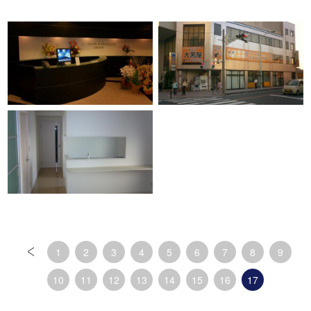
1
2
3
4
5
6
7
8
9
10
11
12
13
14
15
16
17