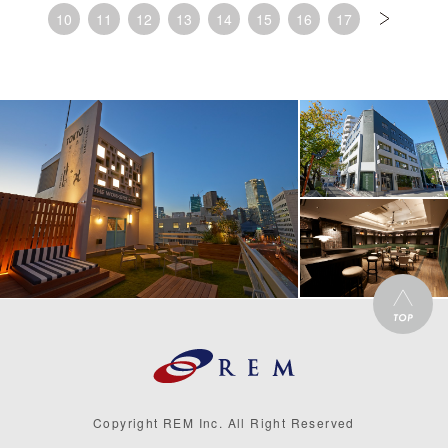
10
11
12
13
14
15
16
17
Copyright REM Inc. All Right Reserved