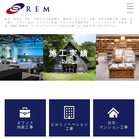
MENU
東京・神奈川・埼玉・千葉などの首都圏で、事務所・オフィス・店舗・住宅の内装工事、移転、引
っ越し、デザイン設計、レイアウト作成、
中古ビルの不動産再生・リノベーション等、内装屋・外
装・改修工事業者、トータルプロデュース会社をお探しなら是非お問い合わせ下さい。
施工実績
オフィス
住宅・
ビルリノベーション
内装工事
マンション工事
工事